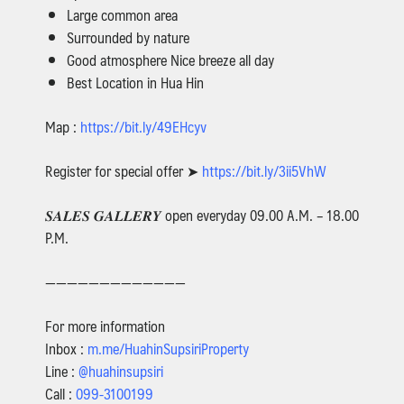
Large common area
Surrounded by nature
Good atmosphere Nice breeze all day
Best Location in Hua Hin
Map :
https://bit.ly/49EHcyv
Register for special offer ➤
https://bit.ly/3ii5VhW
𝑺𝑨𝑳𝑬𝑺 𝑮𝑨𝑳𝑳𝑬𝑹𝒀 open everyday 09.00 A.M. – 18.00
P.M.
—————————————
For more information
Inbox :
m.me/HuahinSupsiriProperty
Line :
@huahinsupsiri
Call :
099-3100199