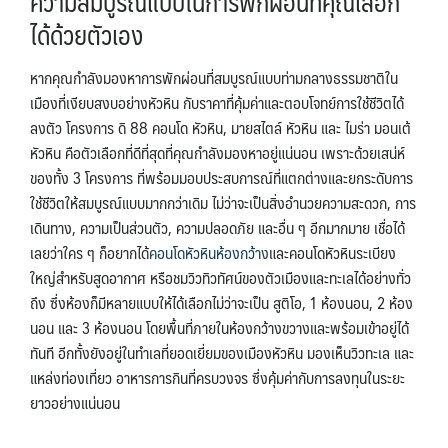
ความสมบูรณ์แบบในการพักผ่อนที่คุณเลือก
ได้ด้วยตัวเอง
หากคุณกำลังมองหาการพักผ่อนที่สมบูรณ์แบบท่ามกลางธรรมชาติใน
เมืองที่เงียบสงบอย่างหัวหิน กับราคาที่คุ้มค่าและตอบโจทย์การใช้ชีวิตได้
ลงตัว โครงการ ดิ 88 คอนโด หัวหิน, มายสไตล์ หัวหิน และ ไมร่า มอนเต้
หัวหิน คือตัวเลือกที่ดีที่สุดที่คุณกำลังมองหาอยู่แน่นอน เพราะด้วยเสน่ห์
ของทั้ง 3 โครงการ ที่พร้อมมอบประสบการณ์ที่แตกต่างและยกระดับการ
ใช้ชีวิตให้สมบูรณ์แบบมากกว่าเดิม ไม่ว่าจะเป็นสิ่งอำนวยความสะดวก, การ
เดินทาง, ความเป็นส่วนตัว, ความปลอดภัย และอื่น ๆ อีกมากมาย เชื่อได้
เลยว่าใคร ๆ ก็อยากได้
คอนโดหัวหินห้องกว้าง
และ
คอนโดหัวหินระเบียง
ใหญ่
สำหรับสูดอากาศ หรือชมวิวทิวทัศน์ของตัวเมืองและทะเลได้อย่างทั่ว
ถึง ซึ่งห้องก็มีหลายแบบ
ให้ได้เลือกไม่ว่าจะเป็น สูติโอ, 1 ห้องนอน, 2 ห้อง
นอน และ 3 ห้องนอน โดยพื้นที่ภายในห้องกว้างขวางและพร้อมเข้าอยู่ได้
ทันที อีกทั้งยังอยู่ในทำเลที่ยอดเยี่ยมของเมืองหัวหิน มองเห็นวิวทะเล และ
แหล่งท่องเที่ยว อาหารการกินที่ครบวงจร ซึ่งคุ้มค่ากับการลงทุนในระยะ
ยาวอย่างแน่นอน