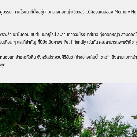
าไปสู่บรรยากาศโรงนาที่ตั้งอยู่ท่ามกลางทุ่งหญ้าเขียวขจี…นี่คือจุดเด่นของ Memory H
อน เพราะร้านมาในคอนเซปต์ชนบทยุโรป ละลานตาด้วยโรงนาสีขาว ทุ่งดอกหญ้า สวนดอกไม้ ช
กเป็นเดือน ๆ และที่สำคัญ ที่นี่ยังเป็นคาเฟ่ Pet Friendly เช่นกัน คุณสามารถพาเจ้าสี่ขาค
องแก อำเภอหัวหิน จังหวัดประจวบคีรีขันธ์ (ข้างอ่างเก็บน้ำเขาเต่า ถึงสามแยกหน้าว
นพุธ