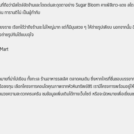
านที่ถือว่ามีสไตล์จัดจ้านและโดดเด่นสะดุดตาอย่าง Sugar Bloom คาเฟ่สีขาว-แดง สไตล
 ทารานติโน่ เป็นผู้กำกับ
ียงราย เรียกได้ว่าถึงร้านจะไม่ใหญ่มาก แต่ก็มีมุมสวย ๆ ให้ถ่ายรูปเพียบ นอกจากนั้
ถ่ายรูปกันได้แบบจุใจ
Mart​
ายที่น่าไปเยือน ทั้งทะเล ร้านอาหารรสเลิศ ตลาดคนเดิน ซึ่งหากใครที่ชื่นชอบบรรย
เองหรือลงทุน เลือกโครงการคอนโดคุณภาพจากหัวหินทรัพย์สิริ เรามีโครงการพร้อมอยู่ให้
วยความสะดวกครบครัน ชมข้อมูลเพิ่มเติมได้ทางเว็บไซต์ หรือจะนัดหมายเพื่อเยี่ยมช