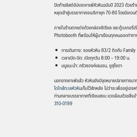
ปิดท้ายลิสต์อัปเดตคาเฟ่หัวหินฉบับปี 2023 ด้วยร้
หลุดเข้าสู่บรรยากาศอเมริกายุค 70-80 โดยมีเควนติน
ภายในร้านตกแต่งด้วยกล่องซีเรียล และตู้เบเกอรี่เร
Photobooth ที่พร้อมให้ผู้มาเยือนทุกคนออกท่าทาง
การเดินทาง: ซอยหัวหิน 83/2 ติดกับ Family 
เวลาเปิด-ปิด: เปิดทุกวัน 8:00 – 19:00 น​.
มนูแนะนำ: ครัวซองค์เลมอน, ยูสุโซดา
นอกจากคาเฟ่แล้ว หัวหินยังมีจุดหมายปลายทางมากม
โดใกล้ทะเลหัวหิน
เก็บไว้สักหลัง ไม่ว่าจะเพื่ออยู่
ท่ามกลางบรรยากาศที่เงียบสงบ แวดล้อมด้วยสิ่งอำน
310-0199