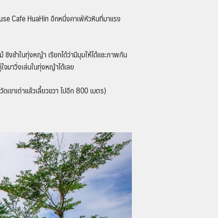
ouse Cafe HuaHin อีกหนึ่งคาเฟ่หัวหินที่มาแรง
ิงช้าในทุ่งหญ้า เรียกได้ว่ามีมุมให้ได้แชะภาพกัน
ู่ใจมาวิ่งเล่นในทุ่งหญ้าได้เลย
ัดเขาเต่าแล้วเลี้ยวขวา ไปอีก 800 เมตร)