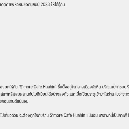
ดตคาเฟ่หัวหินยอดนิยมปี 2023 ให้ได้รู้กัน
ต้องยกให้กับ ‘S’more Cafe Huahin’ ซึ่งตั้งอยู่ใจกลางเมืองหัวหิน บริเวณปากซอยหั
์เกาหลีผสมผสานกับโบฮีเมียนได้อย่างลงตัว และเมื่อเปิดประตูเข้ามาในร้าน ไม่ว่
จสายคอนเทนต์แน่นอน
ที่ยวด้วย จะต้องถูกใจกับร้าน S’more Cafe Huahin แน่นอน เพราะที่นี่เป็นคาเฟ่ Pe