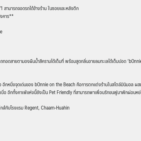
94/1 สามารถจอดรถได้ข้างร้าน ในซอยและหลังตึก
อังคาร**
ie
รถทอดสายตามองผืนน้ำสีครามได้เต็มที่ พร้อมสูดกลิ่นอายลมทะเลได้เต็มปอด ‘bOnnie
่นแล้ว อีกหนึ่งจุดเด่นของ bOnnie on the Beach คือการตกแต่งร้านในสไตล์มินิมอล ผ
ู้เบื่อ อีกทั้งคาเฟ่แห่งนี้ยังเป็น Pet Friendly ที่สามารถพาเพื่อนรักขนฟูมาพักผ่อนหย
 ใกล้กับโรงแรม Regent, Chaam-Huahin