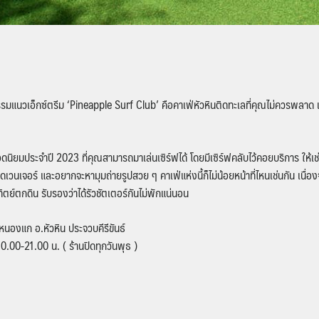
รรมแนวเอ็กซ์ตรีม ‘Pineapple Surf Club’ คือคาเฟ่หัวหินติดทะเลที่คุณไม่ควรพลาด
นิยมประจำปี 2023 ที่คุณสามารถมาเล่นเซิร์ฟได้ โดยมีเซิร์ฟคลับไว้คอยบริการ ให้เช่
แอดเวนเจอร์ และอยากจะหามุมถ่ายรูปสวย ๆ คาเฟ่แห่งนี้ก็ไม่น้อยหน้าที่ไหนเช่นกัน เนื
ตย์ตกดิน รับรองว่าได้รัวชัตเตอร์กันไม่พักแน่นอน
นองแก อ.หัวหิน ประจวบคีรีขันธ์
.00-21.00 น. ( ร้านปิดทุกวันพุธ )