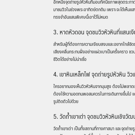
อีกหนึ่ง
จุดถ่ายรูปหัวหิน
ที่มอบทัศนียภาพสุดตระกาตาแ
มาชมวิวในช่วงพระอาทิตย์ตกดิน เพราะจะได้เห็น
ทรงจำอันแสนพิเศษนี้เอาไว้ไม่หมด
3. หาดหัวดอน
จุดชมวิวหัวหิน
ที่แสนเ
สำหรับผู้ที่ต้องการความเงียบสงบและอยากใกล้ชิด
เสียงคลื่นกระทบฝั่งอย่างแผ่วเบาเป็นครั้งคราว ชวน
ชีวิตได้อย่างไม่น่าเชื่อ
4. เขาหินเหล็กไฟ
จุดถ่ายรูปหัวหิน
วิวเ
ใครอยากมองเห็นวิวหัวหินจากมุมสูง ต้องไม่พลาดเข
ต้องใช้ความอดทนพอสมควรในการเดินทางขึ้นไป แต่รับร
รูปติดตัวไปด้วย
5. วัดถ้ำเขาเต่า
จุดชมวิวหัวหิน
เชิงวั
วัดถ้ำเขาเต่า เป็นทั้งสถานที่ทางศาสนา และ
จุดถ่ายร