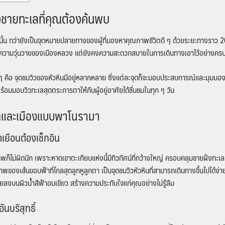
ืองชายทะเลที่คุณต้องค้นพบ
ท่านั้น ทว่ายังเป็นจุดหมายปลายทางของผู้ที่มองหาคุณภาพชีวิตดี ๆ ด้วยระยะทางรา
ีกหนีความวุ่นวายของเมืองหลวง แต่ยังคงความสะดวกสบายในการเดินทางเอาไว้อย่างคร
 ๆ คือ
จุดชมวิว
ของ
หัวหิน
มีอยู่หลากหลาย ซึ่งแต่ละจุดก็จะมอบประสบการณ์และมุมมองท
้อมมอบวิวทะเลสุดตระการตาให้กับผู้อยู่อาศัยได้ชื่นชมในทุก ๆ วัน
เลและเมืองแบบพาโนรามา
้มาเยือนต้องเช็กอิน
พก็ไม่ผิดนัก เพราะหาดเขาตะเกียบแห่งนี้มีทิวทัศน์ที่กว้างใหญ่ ครอบคลุมชายฝั่งทะเลห
พของเส้นขอบฟ้าที่ไกลสุดลูกหูลูกตา เป็น
จุดชมวิวหัวหิน
ที่สามารถเดินทางขึ้นไปได้ง่า
ยลงบนผิวน้ำสีฟ้าอมเขียว สร้างความประทับใจแก่คุณอย่างไม่รู้ลืม
นบริสุทธิ์