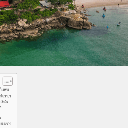
องค้นพบ
พาโนรามา
เช็กอิน
ิ์
ง
ละธรรมชาติ