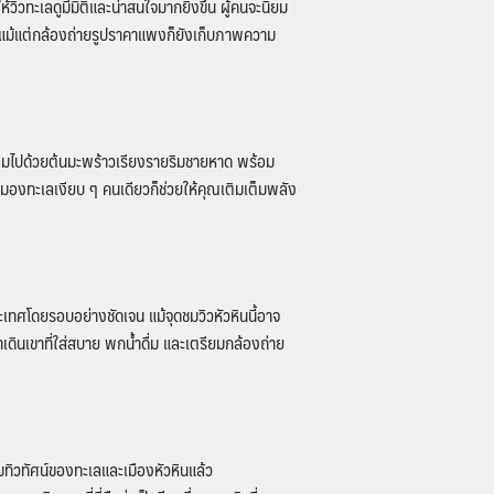
ิวทะเลดูมีมิติและน่าสนใจมากยิ่งขึ้น ผู้คนจะนิยม
ม้แต่กล้องถ่ายรูปราคาแพงก็ยังเก็บภาพความ
ต็มไปด้วยต้นมะพร้าวเรียงรายริมชายหาด พร้อม
่งมองทะเลเงียบ ๆ คนเดียวก็ช่วยให้คุณเติมเต็มพลัง
ระเทศโดยรอบอย่างชัดเจน แม้
จุดชมวิวหัวหิน
นี้อาจ
เดินเขาที่ใส่สบาย พกน้ำดื่ม และเตรียมกล้องถ่าย
มทิวทัศน์ของทะเลและเมืองหัวหินแล้ว