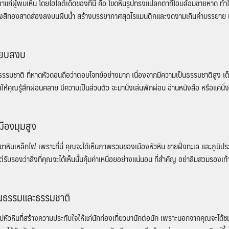
ก่ผู้พบเห็น โดยไฮไลต์เด็ดของที่นี่ คือ โขดหินรูปทรงแปลกตาที่โอบล้อมชายหาด ทำให้ว
แสงสีทองสาดส่องลงบนผืนน้ำ สร้างบรรยากาศสุดโรแมนติกและงดงามเกินคำบรรยาย แ
งียบสงบ
ธรรมชาติ ที่หาดหัวดอนถือว่าตอบโจทย์อย่างมาก เนื่องจากมีความเป็นธรรมชาติสูง เ
ให้คุณรู้สึกผ่อนคลาย มีความเป็นส่วนตัว จะมานั่งเล่นพักผ่อน อ่านหนังสือ หรือแค่นั
มืองมุมสูง
าหินเหล็กไฟ เพราะที่นี่ คุณจะได้เห็นภาพรวมของเมืองหัวหิน ชายฝั่งทะเล และภูมิป
องว่าสิ่งที่คุณจะได้เห็นนั้นคุ้มค่าเหนื่อยอย่างแน่นอน ที่สำคัญ อย่าลืมสวมรองเท้า
ฒนธรรมและธรรมชาติ
ูปหัวหิน
ที่สร้างความประทับใจให้แก่นักท่องเที่ยวมานักต่อนัก เพราะนอกจากคุณจะได้ช