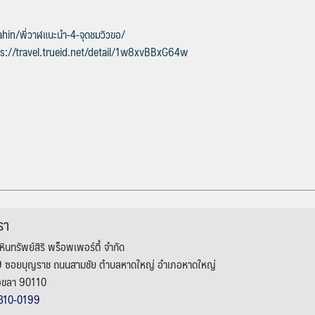
in/พี่วาฬแนะนำ-4-จุดชมวิวขอ/
ps://travel.trueid.net/detail/1w8xvBBxG64w
รา
วหินทรัพย์สิริ พร็อพเพอร์ตี้ จำกัด
49 ซอยบุญราช ถนนสามชัย ตำบลหาดใหญ่ อำเภอหาดใหญ่
สงขลา 90110
310-0199