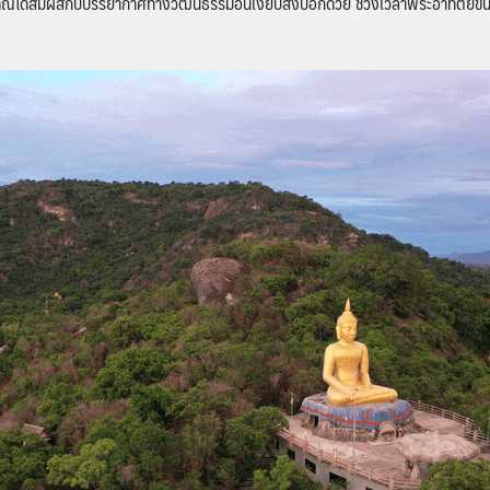
คุณได้สัมผัสกับบรรยากาศทางวัฒนธรรมอันเงียบสงบอีกด้วย ช่วงเวลาพระอาทิตย์ขึ้นและต