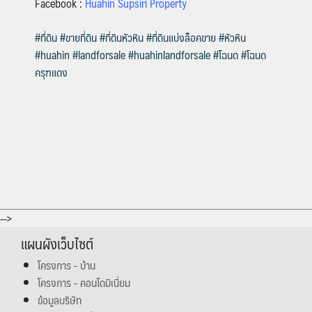
Facebook :
Huahin Supsiri Property
#ที่ดิน
#ขายที่ดิน
#ที่ดินหัวหิน
#ที่ดินแบ่งล็อคขาย
#หัวหิน
#huahin
#landforsale
#huahinlandforsale
#โฉนด
#โฉนด
ครุฑแดง
-->
แผนผังเว็บไซต์
โครงการ - บ้าน
โครงการ - คอนโดมิเนี่ยม
ข้อมูลบริษัท