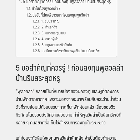
5 ข้อสำคัญที่ควรรู้ ! ก่อนลงทุนพูลวิลล่า บ้านริมสระสุดหรู
ทำไมต้องพูลวิลล่า ?
ปัจจัยที่ต้องพิจารณาก่อนลงทุนพูลวิลล่า
1. งบประมาณ
2. ทำเลที่ตั้ง
3. ขนาดและรูปแบบ
4. ตลาดผู้เช่า
5. กฎหมายและข้อบังคับ
เทคนิคการบริหารจัดการพูลวิลล่าแบบมืออาชีพ
5 ข้อสำคัญที่ควรรู้ ! ก่อนลงทุนพูลวิลล่า
บ้านริมสระสุดหรู
“พูลวิลล่า” กลายเป็นที่หมายปองของนักลงทุนและผู้ที่ต้องการ
บ้านพักตากอากาศ เพราะนอกจากจะมาพร้อมกับสระว่ายน้ำส่วน
ตัวที่รายล้อมไปด้วยบรรยากาศที่น่าพักผ่อนแล้ว เรื่องของวิว
ทิวทัศน์โดยรอบยังมีความสวยงาม ทำให้พูลวิลล่าเป็นสินทรัพย์ที่
หลาย ๆ คนอยากซื้อเก็บไว้สำหรับการลงทุนในระยะยาว
แต่ก่อนจะตัดสินใจลงทุนพูลวิลล่าสักหลัง จำเป็นต้องทำความ