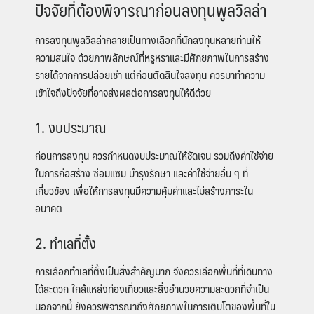
ปัจจัยที่ต้องพิจารณาก่อนลงทุนพูลวิลล่า
การลงทุนพูลวิลล่ากลายเป็นทางเลือกที่นักลงทุนหลายท่านให้
ความสนใจ ด้วยภาพลักษณ์ที่หรูหราและมีศักยภาพในการสร้าง
รายได้จากการปล่อยเช่า แต่ก่อนตัดสินใจลงทุน ควรมาทำความ
เข้าใจถึงปัจจัยที่อาจส่งผลต่อการลงทุนให้ดีด้วย
1. งบประมาณ
ก่อนการลงทุน ควรกำหนดงบประมาณให้ชัดเจน รวมถึงค่าใช้จ่าย
ในการก่อสร้าง ซ่อมแซม บำรุงรักษา และค่าใช้จ่ายอื่น ๆ ที่
เกี่ยวข้อง เพื่อให้การลงทุนมีความคุ้มค่าและไม่สร้างภาระใน
อนาคต
2. ทำเลที่ตั้ง
การเลือกทำเลที่ตั้งเป็นสิ่งสำคัญมาก จึงควรเลือกพื้นที่ที่เดินทาง
ได้สะดวก ใกล้แหล่งท่องเที่ยวและสิ่งอำนวยความสะดวกที่จำเป็น
นอกจากนี้ ยังควรพิจารณาถึงศักยภาพในการเติบโตของพื้นที่ใน