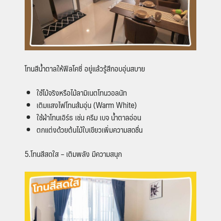
โทนสีน้ำตาลให้ฟีลโคซี่ อยู่แล้วรู้สึกอบอุ่นสบาย
ใช้ไม้จริงหรือไม้ลามิเนตโทนวอลนัท
เติมแสงไฟโทนส้มอุ่น (Warm White)
ใช้ผ้าโทนเอิร์ธ เช่น ครีม เบจ น้ำตาลอ่อน
ตกแต่งด้วยต้นไม้ใบเขียวเพิ่มความสดชื่น
5.โทนสีสดใส – เติมพลัง มีความสนุก