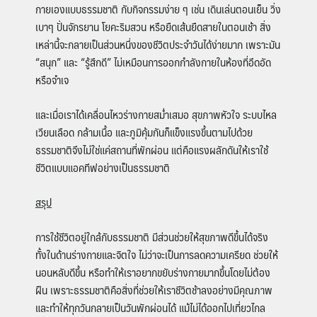
กายเองแบบธรรมชาติ กับกิจกรรมง่าย ๆ เช่น เดินเล่นตอนเย็น วิ่ง
เบาๆ ปั่นจักรยาน โยคะริมสวน หรือยืดเส้นยืดสายในตอนเช้า สิ่ง
เหล่านี้จะกลายเป็นส่วนหนึ่งของชีวิตประจำวันได้ง่ายมาก เพราะมัน
“สนุก” และ “รู้สึกดี” ไม่เหมือนการออกกำลังกายในห้องที่อึดอัด
หรือจำเจ
และเมื่อเราได้เคลื่อนไหวร่างกายสม่ำเสมอ สุขภาพหัวใจ ระบบไหล
เวียนเลือด กล้ามเนื้อ และภูมิคุ้มกันก็แข็งแรงขึ้นตามไปด้วย
ธรรมชาติจึงไม่ใช่แค่สถานที่พักผ่อน แต่คือแรงผลักดันให้เราใช้
ชีวิตแบบแอคทีฟอย่างเป็นธรรมชาติ
สรุป
การใช้ชีวิตอยู่ใกล้กับธรรมชาติ มีส่วนช่วยให้สุขภาพดีขึ้นได้จริง
ทั้งในด้านร่างกายและจิตใจ ไม่ว่าจะเป็นการลดความเครียด ช่วยให้
นอนหลับดีขึ้น หรือทำให้เราอยากขยับร่างกายมากขึ้นโดยไม่ต้อง
ฝืน เพราะธรรมชาติคือสิ่งที่ช่วยให้เราชีวิตช้าลงอย่างมีคุณภาพ
และทำให้ทุกวันกลายเป็นวันพักผ่อนได้ แม้ไม่ได้ออกไปเที่ยวไกล