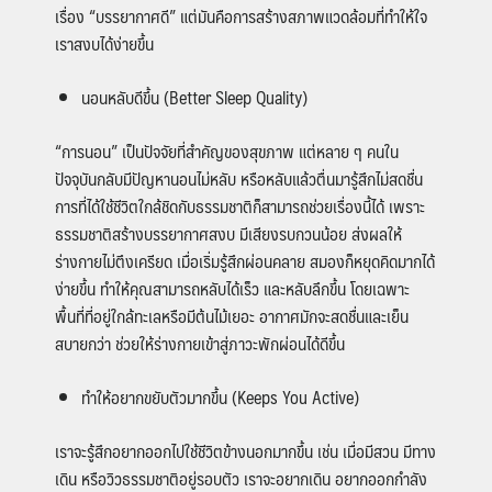
เรื่อง “บรรยากาศดี” แต่มันคือการสร้างสภาพแวดล้อมที่ทำให้ใจ
เราสงบได้ง่ายขึ้น
นอนหลับดีขึ้น (Better Sleep Quality)
“การนอน” เป็นปัจจัยที่สำคัญของสุขภาพ แต่หลาย ๆ คนใน
ปัจจุบันกลับมีปัญหานอนไม่หลับ หรือหลับแล้วตื่นมารู้สึกไม่สดชื่น
การที่ได้ใช้ชีวิตใกล้ชิดกับธรรมชาติก็สามารถช่วยเรื่องนี้ได้ เพราะ
ธรรมชาติสร้างบรรยากาศสงบ มีเสียงรบกวนน้อย ส่งผลให้
ร่างกายไม่ตึงเครียด เมื่อเริ่มรู้สึกผ่อนคลาย สมองก็หยุดคิดมากได้
ง่ายขึ้น ทำให้คุณสามารถหลับได้เร็ว และหลับลึกขึ้น โดยเฉพาะ
พื้นที่ที่อยู่ใกล้ทะเลหรือมีต้นไม้เยอะ อากาศมักจะสดชื่นและเย็น
สบายกว่า ช่วยให้ร่างกายเข้าสู่ภาวะพักผ่อนได้ดีขึ้น
ทำให้อยากขยับตัวมากขึ้น (Keeps You Active)
เราจะรู้สึกอยากออกไปใช้ชีวิตข้างนอกมากขึ้น เช่น เมื่อมีสวน มีทาง
เดิน หรือวิวธรรมชาติอยู่รอบตัว เราจะอยากเดิน อยากออกกำลัง