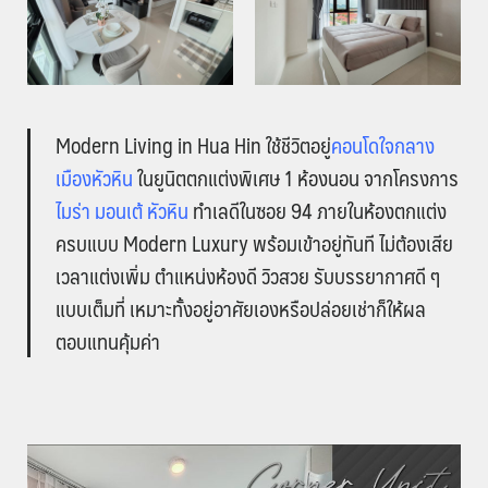
Modern Living in Hua Hin ใช้ชีวิตอยู่
คอนโดใจกลาง
เมืองหัวหิน
ในยูนิตตกแต่งพิเศษ 1 ห้องนอน จากโครงการ
ไมร่า มอนเต้ หัวหิน
ทำเลดีในซอย 94 ภายในห้องตกแต่ง
ครบแบบ Modern Luxury พร้อมเข้าอยู่ทันที ไม่ต้องเสีย
เวลาแต่งเพิ่ม ตำแหน่งห้องดี วิวสวย รับบรรยากาศดี ๆ
แบบเต็มที่ เหมาะทั้งอยู่อาศัยเองหรือปล่อยเช่าก็ให้ผล
ตอบแทนคุ้มค่า