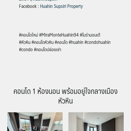
Facebook :
Huahin Supsiri Property
#คอนโดใหม่ #MiraMonteHuahin94 #ไมร่ามอนเต้
#หัวหิน #คอนโดหัวหิน #คอนโด #huahin #condohuahin
#condo #คอนโดปล่อยเช่า
คอนโด 1 ห้องนอน พร้อมอยู่ใจกลางเมือง
หัวหิน