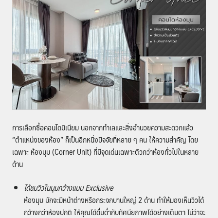
การเลือกซื้อคอนโดมิเนียม นอกจากทำเลและสิ่งอำนวยความสะดวกแล้ว
“ตำแหน่งของห้อง” ก็เป็นอีกหนึ่งปัจจัยที่หลาย ๆ คน ให้ความสำคัญ โดย
เฉพาะ
ห้องมุม (
Corner Unit)
ที่มีจุดเด่นเฉพาะตัวกว่าห้องทั่วไปในหลาย
ด้าน
ได้ชมวิวในมุมกว้างแบบ Exclusive
ห้องมุม มักจะมีหน้าต่างหรือกระจกบานใหญ่ 2 ด้าน ทำให้มองเห็นวิวได้
กว้างกว่าห้องปกติ ให้คุณได้ดื่มด่ำกับทัศนียภาพได้อย่างเต็มตา ไม่ว่าจะ