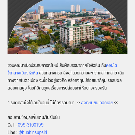
ชวนคุณมาเปิดประสบการณ์ใหม่ สัมผัสบรรยากาศใจหัวหิน กับ
คอนโด
ใจกลางเมืองหัวหิน
ส่วนกลางครบ สิ่งอำนวยความสะดวกหลากหลาย เดิน
ทางง่ายในตัวเมือง จะซื้อไว้อยู่เองก็ดี หรือลงทุนปล่อยเช่าก็คุ้ม รอรับผล
ตอบแทนสูง โดยที่มีคนดูแลเรื่องการปล่อยเช่าให้อย่างครบครัน
“เริ่มตัดสินใจได้เลยในวันนี้ ไม่ต้องรอนาน” >>
ลงทะเบียน คลิกเลย
<<
สอบถามข้อมูลเพิ่มเติม/โปรโมชั่น
Call :
099-3100199
Line :
@huahinsupsiri