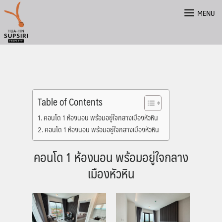
Skip
MENU
to
content
Table of Contents
คอนโด 1 ห้องนอน พร้อมอยู่ใจกลางเมืองหัวหิน
คอนโด 1 ห้องนอน พร้อมอยู่ใจกลางเมืองหัวหิน
คอนโด 1 ห้องนอน พร้อมอยู่ใจกลาง
เมืองหัวหิน