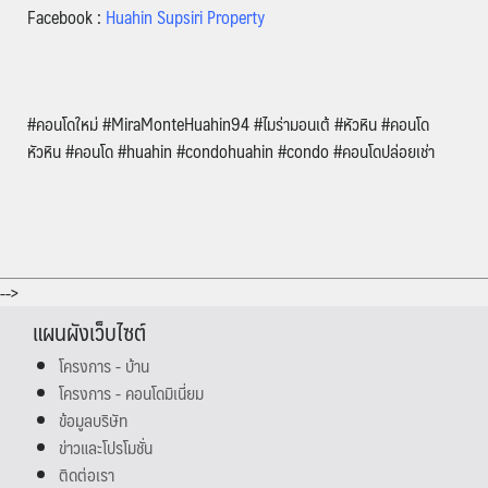
Facebook :
Huahin Supsiri Property
#คอนโดใหม่ #MiraMonteHuahin94 #ไมร่ามอนเต้ #หัวหิน #คอนโด
หัวหิน #คอนโด #huahin #condohuahin #condo #คอนโดปล่อยเช่า
-->
แผนผังเว็บไซต์
โครงการ - บ้าน
โครงการ - คอนโดมิเนี่ยม
ข้อมูลบริษัท
ข่าวและโปรโมชั่น
ติดต่อเรา