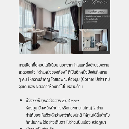
การเลือกซื้อคอนโดมิเนียม นอกจากทำเลและสิ่งอำนวยความ
สะดวกแล้ว “ตำแหน่งของห้อง” ก็เป็นอีกหนึ่งปัจจัยที่หลาย
ๆ คน ให้ความสำคัญ โดยเฉพาะ
ห้องมุม (
Corner Unit)
ที่มี
จุดเด่นเฉพาะตัวกว่าห้องทั่วไปในหลายด้าน
ได้ชมวิวในมุมกว้างแบบ Exclusive
ห้องมุม มักจะมีหน้าต่างหรือกระจกบานใหญ่ 2 ด้าน
ทำให้มองเห็นวิวได้กว้างกว่าห้องปกติ ให้คุณได้ดื่มด่ำกับ
ทัศนียภาพได้อย่างเต็มตา ไม่ว่าจะเป็นเมือง หรือภูเขา