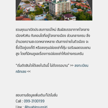
ชวนคุณมาเปิดประสบการณ์ใหม่ สัมผัสบรรยากาศใจกลาง
เมืองหัวหิน กับคอนโดที่อยู่ใจกลางเมือง ส่วนกลางครบ สิ่ง
อำนวยความสะดวกหลากหลาย เดินทางง่ายในตัวเมือง จะ
ซื้อไว้อยู่เองก็ดี หรือลงทุนปล่อยเช่าก็คุ้ม รอรับผลตอบแทน
สูง โดยที่มีคนดูแลเรื่องการปล่อยเช่าให้อย่างครบครัน
“เริ่มตัดสินใจได้เลยในวันนี้ ไม่ต้องรอนาน” >>
ลงทะเบียน
คลิกเลย
<<
สอบถามข้อมูลเพิ่มเติม/โปรโมชั่น
Call :
099-3100199
Line :
@huahinsupsiri