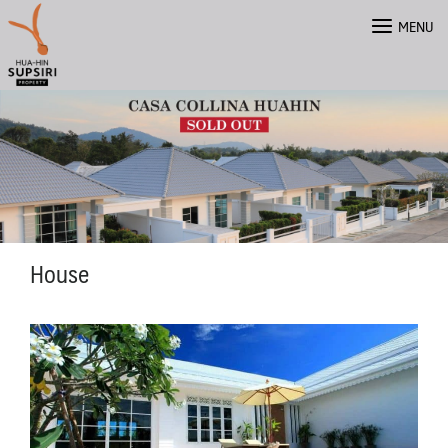
Skip
MENU
to
content
House
ไทย
English