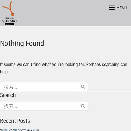
Skip
MENU
to
content
Nothing Found
It seems we can’t find what you’re looking for. Perhaps searching can
help.
搜
索：
Search
搜
ไทย
索：
Recent Posts
宽敞公寓的三个优点