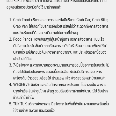
วันนี้ หัวหินทรัพย์สิริ นำ 5 แอพพลิเคชั่น สั่งอาหารเดลิเวอรี่ในหัวหิน ที่คน
อยู่คอนโดควรมีติดมือถือไว้ มาฝากกันค่ะ
Grab Food บริการส่งอาหาร และยังมีบริการ Grab Car, Grab Bike,
Grab Van ให้เลือกใช้บริการอีกด้วย เรียกได้ว่าสะดวกทั้งการสั่งอาหาร
และสำหรับคนที่ต้องการเดินทางไปสถานที่ต่างๆ
Food Panda แอพสีชมพูที่คุ้นหน้าคุ้นตา บริการส่งอาหาร แบบเร็ว
ทันใจ รวมโปรโมชั่นเด็ดจากร้านอาหารดังในหัวหินมากมาย เพียงใช้แค่
ปลายนิ้ว แค่ปลายนิ้วค้นหาอาหารที่อยากกิน และประหยัดเวลาซื้อของ
เข้าบ้านได้ด้วย
7-Delivery สะดวกสบายกวว่าเดิมมากกับการช้อปปิ้งอาหารในเซเว่น ไม่
ต้องไปเดินช้อปเองเพราะตอนนี้เซเว่นอีเลฟเว่นมีบริการส่งอาหาร
เครื่องดื่ม ข้าวของเครื่องใช้ ผ่านแอพแล้ว ส่งตรงถึงหน้าบ้านเลยค่ะ
WESERVE มีบริการส่งสินค้าหลากหลายประเภท ไม่ว่าจะเป็น อาหาร
ปรุงสำเร็จ สินค้าอุปโภค พัสดุ รวมถึงบริการฝากส่งไปรษณีย์ รับฝาก
ชำระค่าน้ำค่าไฟ
TUK TUK บริการส่งอาหาร Delivery ในพื้นที่หัวหิน ผ่านแอพพลิเคชั่น
ใช้งานง่าย สะดวก และรวดเร็ว