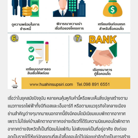
เชื่อว่าในยุคสมัยปัจจุบัน หลายคนคุ้นหูกับคำนี้หรือพบเห็นสิ่งปลูกสร้างตาม
แนวทางรถไฟฟ้าทั้งบีทีเอสและเอ็มอาร์ที หรือตามแนวธุรกิจใจกลางเมือง
ย่านสำคัญต่างๆมากมายนอกจากนี้ยังมีคอนโดมีเนียมแบบพักตากอากาศ
เพราะไม่ใช่แค่บ้านพักตากอากาศอย่างเดียวที่ได้รับความนิยมคอนโดพักตาก
อากาศต่างจังหวัดก็เป็นที่นิยมไม่แพ้กัน ไม่เพียงแค่เป็นที่อยู่อาศัย ยังต่อย
อดเป็นรายได้ให้แก่นักลงทุนที่สนใจซื้อคอนโดไว้ปล่อยเช่าอีกด้วยป็นการสร้าง